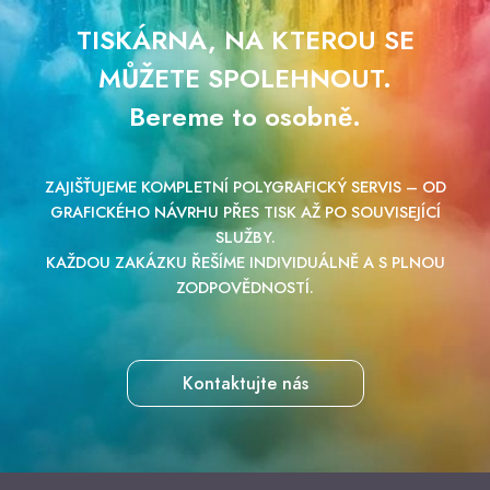
TISKÁRNA, NA KTEROU SE
MŮŽETE SPOLEHNOUT.
Bereme to osobně.
ZAJIŠŤUJEME KOMPLETNÍ POLYGRAFICKÝ SERVIS – OD
GRAFICKÉHO NÁVRHU PŘES TISK AŽ PO SOUVISEJÍCÍ
SLUŽBY.
KAŽDOU ZAKÁZKU ŘEŠÍME INDIVIDUÁLNĚ A S PLNOU
ZODPOVĚDNOSTÍ.
Kontaktujte nás