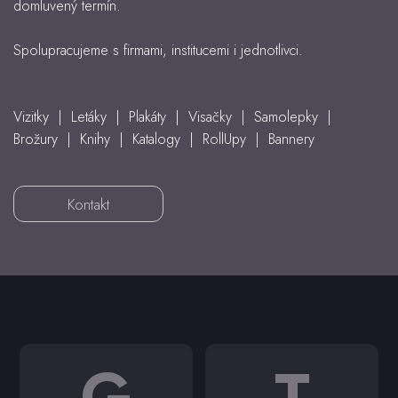
domluvený termín.
Spolupracujeme s firmami, institucemi i jednotlivci.
Vizitky | Letáky | Plakáty | Visačky | Samolepky |
Brožury | Knihy | Katalogy | RollUpy | Bannery
Kontakt
G
T