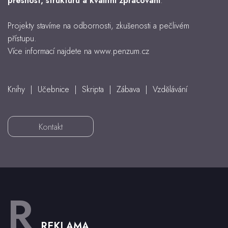
přesnost, strukturu a kvalitní zpracování
.
Projekty stavíme na odbornosti, zkušenosti a pečlivém
přístupu.
Více informací najdete na www.penzum.cz
Knihy | Učebnice | Skripta | Zábava | Vzdělávání
Kontakt
R
REKLAMA